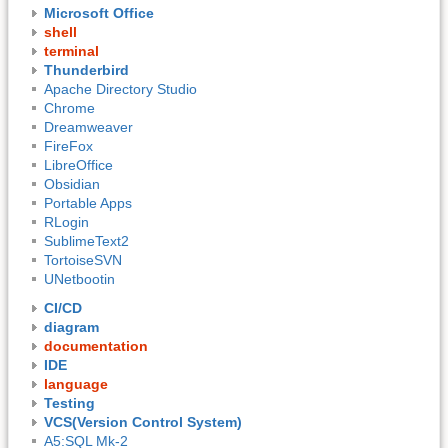
Microsoft Office
shell
terminal
Thunderbird
Apache Directory Studio
Chrome
Dreamweaver
FireFox
LibreOffice
Obsidian
Portable Apps
RLogin
SublimeText2
TortoiseSVN
UNetbootin
CI/CD
diagram
documentation
IDE
language
Testing
VCS(Version Control System)
A5:SQL Mk-2