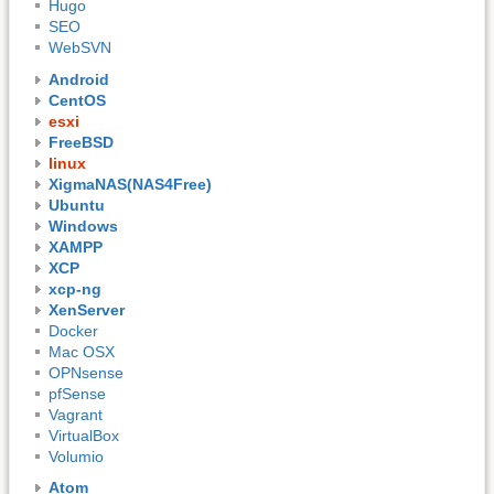
Hugo
SEO
WebSVN
Android
CentOS
esxi
FreeBSD
linux
XigmaNAS(NAS4Free)
Ubuntu
Windows
XAMPP
XCP
xcp-ng
XenServer
Docker
Mac OSX
OPNsense
pfSense
Vagrant
VirtualBox
Volumio
Atom