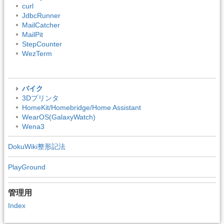
curl
JdbcRunner
MailCatcher
MailPit
StepCounter
WezTerm
バイク
3Dプリンタ
HomeKit/Homebridge/Home Assistant
WearOS(GalaxyWatch)
Wena3
DokuWiki整形記法
PlayGround
管理用
Index