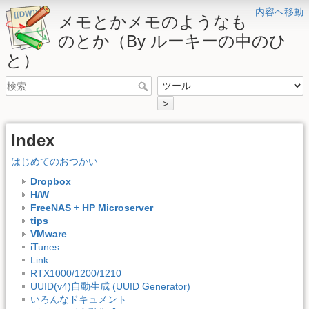
内容へ移動
メモとかメモのようなも
のとか（By ルーキーの中のひ
と）
>
Index
はじめてのおつかい
Dropbox
H/W
FreeNAS + HP Microserver
tips
VMware
iTunes
Link
RTX1000/1200/1210
UUID(v4)自動生成 (UUID Generator)
いろんなドキュメント