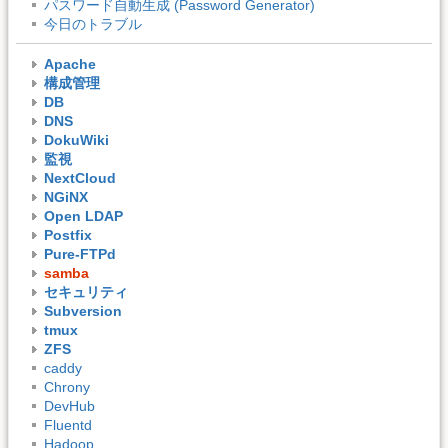
パスワード自動生成 (Password Generator)
今日のトラブル
Apache
構成管理
DB
DNS
DokuWiki
監視
NextCloud
NGiNX
Open LDAP
Postfix
Pure-FTPd
samba
セキュリティ
Subversion
tmux
ZFS
caddy
Chrony
DevHub
Fluentd
Hadoop