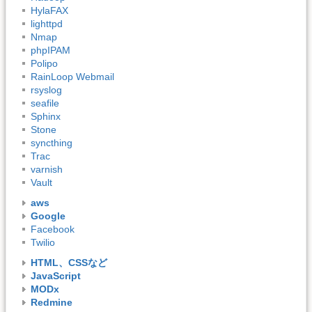
HylaFAX
lighttpd
Nmap
phpIPAM
Polipo
RainLoop Webmail
rsyslog
seafile
Sphinx
Stone
syncthing
Trac
varnish
Vault
aws
Google
Facebook
Twilio
HTML、CSSなど
JavaScript
MODx
Redmine