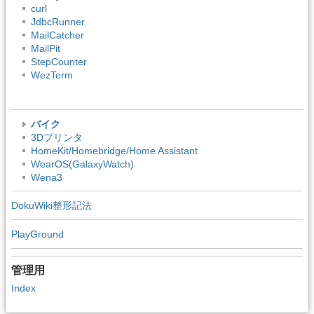
curl
JdbcRunner
MailCatcher
MailPit
StepCounter
WezTerm
バイク
3Dプリンタ
HomeKit/Homebridge/Home Assistant
WearOS(GalaxyWatch)
Wena3
DokuWiki整形記法
PlayGround
管理用
Index