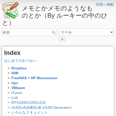
内容へ移動
メモとかメモのようなも
のとか（By ルーキーの中のひ
と）
>
Index
はじめてのおつかい
Dropbox
H/W
FreeNAS + HP Microserver
tips
VMware
iTunes
Link
RTX1000/1200/1210
UUID(v4)自動生成 (UUID Generator)
いろんなドキュメント