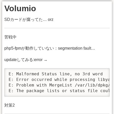
Volumio
SDカードが腐ってた… orz
苦戦中
php5-fpmが動作していない：segmentation fault…
updateしてみる:error →
E: Malformed Status line, no 3rd word

E: Error occurred while processing libyajl
E: Problem with MergeList /var/lib/dpkg/st
E: The package lists or status file could
対策2