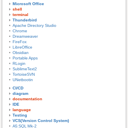
Microsoft Office
shell
terminal
Thunderbird
Apache Directory Studio
Chrome
Dreamweaver
FireFox
LibreOffice
Obsidian
Portable Apps
RLogin
SublimeText2
TortoiseSVN
UNetbootin
CI/CD
diagram
documentation
IDE
language
Testing
VCS(Version Control System)
A5:SQL Mk-2