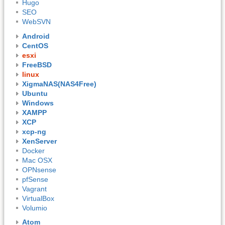
Hugo
SEO
WebSVN
Android
CentOS
esxi
FreeBSD
linux
XigmaNAS(NAS4Free)
Ubuntu
Windows
XAMPP
XCP
xcp-ng
XenServer
Docker
Mac OSX
OPNsense
pfSense
Vagrant
VirtualBox
Volumio
Atom