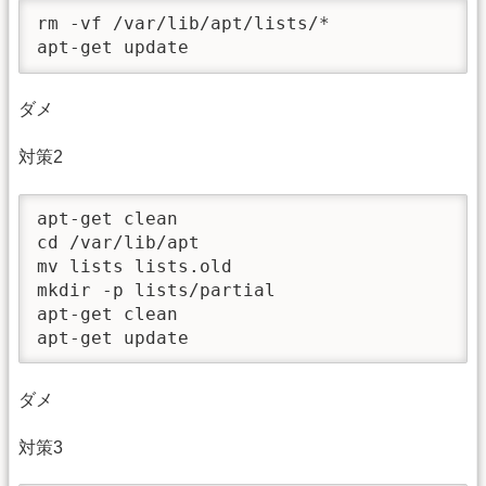
rm -vf /var/lib/apt/lists/*

apt-get update
ダメ
対策2
apt-get clean 

cd /var/lib/apt 

mv lists lists.old 

mkdir -p lists/partial 

apt-get clean 

apt-get update
ダメ
対策3