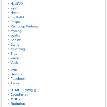
HylaFAX
lighttpd
Nmap
phpIPAM
Polipo
RainLoop Webmail
rsyslog
seafile
Sphinx
Stone
syncthing
Trac
varnish
Vault
aws
Google
Facebook
Twilio
HTML、CSSなど
JavaScript
MODx
Redmine