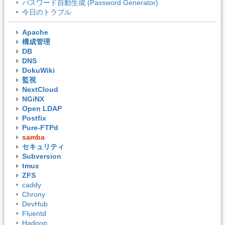
パスワード自動生成 (Password Generator)
今日のトラブル
Apache
構成管理
DB
DNS
DokuWiki
監視
NextCloud
NGiNX
Open LDAP
Postfix
Pure-FTPd
samba
セキュリティ
Subversion
tmux
ZFS
caddy
Chrony
DevHub
Fluentd
Hadoop