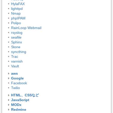
HylaFAX
lighttpd
Nmap
phpIPAM
Polipo
RainLoop Webmail
rsyslog
seafile
Sphinx
Stone
syncthing
Trac
varnish
Vault
aws
Google
Facebook
Twilio
HTML、CSSなど
JavaScript
MODx
Redmine