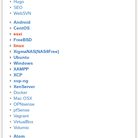
Hugo
SEO
WebSVN
Android
CentOS
esxi
FreeBSD
linux
XigmaNAS(NAS4Free)
Ubuntu
Windows
XAMPP
XCP
xcp-ng
XenServer
Docker
Mac OSX
OPNsense
pfSense
Vagrant
VirtualBox
Volumio
Atom