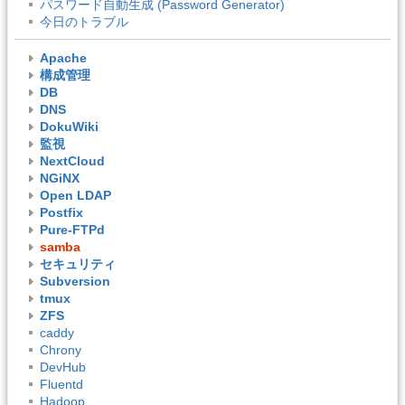
パスワード自動生成 (Password Generator)
今日のトラブル
Apache
構成管理
DB
DNS
DokuWiki
監視
NextCloud
NGiNX
Open LDAP
Postfix
Pure-FTPd
samba
セキュリティ
Subversion
tmux
ZFS
caddy
Chrony
DevHub
Fluentd
Hadoop