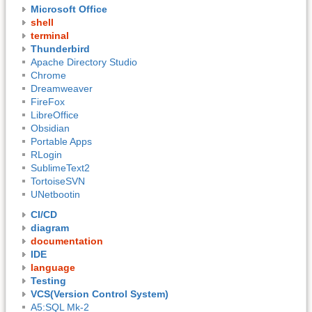
Microsoft Office
shell
terminal
Thunderbird
Apache Directory Studio
Chrome
Dreamweaver
FireFox
LibreOffice
Obsidian
Portable Apps
RLogin
SublimeText2
TortoiseSVN
UNetbootin
CI/CD
diagram
documentation
IDE
language
Testing
VCS(Version Control System)
A5:SQL Mk-2