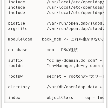
include         /usr/local/etc/openlda
include         /usr/local/etc/openldap/sc
include         /usr/local/etc/openldap/sc
pidfile         /var/run/openldap/slapd.pi
argsfile        /var/run/openldap/slapd.ar
moduleload    back_mdb <- これを生かさないと”
database        mdb ← DBの種類

suffix          "dc=my-domain,dc=com" ← ro
rootdn          "cn=Manager,dc=my-domain,d
rootpw          secret ← rootdnのパス
directory       /var/db/openldap-data ←
index           objectClass     eq ← In