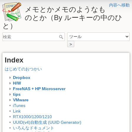
内容へ移動
メモとかメモのようなも
のとか（By ルーキーの中のひ
と）
>
Index
はじめてのおつかい
Dropbox
H/W
FreeNAS + HP Microserver
tips
VMware
iTunes
Link
RTX1000/1200/1210
UUID(v4)自動生成 (UUID Generator)
いろんなドキュメント