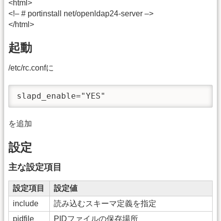
<html>
<!– # portinstall net/openldap24-server –>
</html>
起動
/etc/rc.confに
slapd_enable="YES"
を追加
設定
主な設定項目
設定項目
設定値
include
読み込むスキーマ定義を指定
pidfile
PIDファイルの保存場所