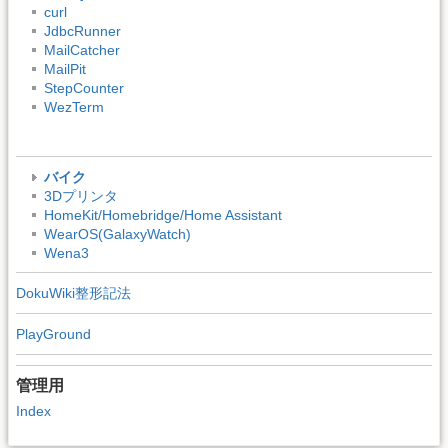
curl
JdbcRunner
MailCatcher
MailPit
StepCounter
WezTerm
バイク
3Dプリンタ
HomeKit/Homebridge/Home Assistant
WearOS(GalaxyWatch)
Wena3
DokuWiki整形記法
PlayGround
管理用
Index