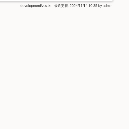
development/vcs.txt
· 最終更新:
2024/11/14 10:35
by
admin