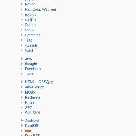
Polipo
RainLoop Webmail
rsyslog
seafile
Sphinx
Stone
syncthing
Trac
varnish
Vault
aws
Google
Facebook
Twilio
HTML、CSSなど
JavaScript
MODx
Redmine
Hugo
SEO
WebSVN
Android
CentOS
esxi