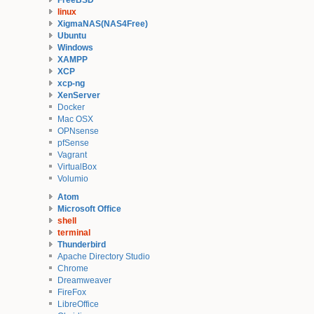
FreeBSD
linux
XigmaNAS(NAS4Free)
Ubuntu
Windows
XAMPP
XCP
xcp-ng
XenServer
Docker
Mac OSX
OPNsense
pfSense
Vagrant
VirtualBox
Volumio
Atom
Microsoft Office
shell
terminal
Thunderbird
Apache Directory Studio
Chrome
Dreamweaver
FireFox
LibreOffice