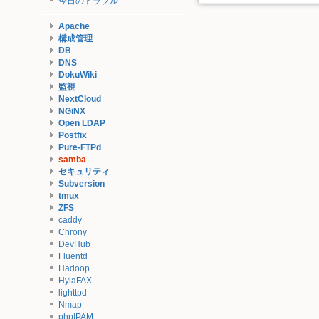
今日のトラブル
Apache
構成管理
DB
DNS
DokuWiki
監視
NextCloud
NGiNX
Open LDAP
Postfix
Pure-FTPd
samba
セキュリティ
Subversion
tmux
ZFS
caddy
Chrony
DevHub
Fluentd
Hadoop
HylaFAX
lighttpd
Nmap
phpIPAM