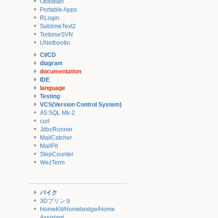
Obsidian
Portable Apps
RLogin
SublimeText2
TortoiseSVN
UNetbootin
CI/CD
diagram
documentation
IDE
language
Testing
VCS(Version Control System)
A5:SQL Mk-2
curl
JdbcRunner
MailCatcher
MailPit
StepCounter
WezTerm
バイク
3Dプリンタ
HomeKit/Homebridge/Home
Assistant