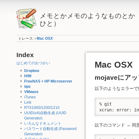
メモとかメモのようなものとか（
ひと）
トレース:
Mac OSX
•
Index
Mac OSX
はじめてのおつかい
Dropbox
mojaveにア
H/W
FreeNAS + HP Microserver
tips
以下のようなエラーで
VMware
iTunes
Link
% git

RTX1000/1200/1210
xcrun: error: i
UUID(v4)自動生成 (UUID
Generator)
いろんなドキュメント
以下のコマンド → 同
パスワード自動生成 (Password
Generator)