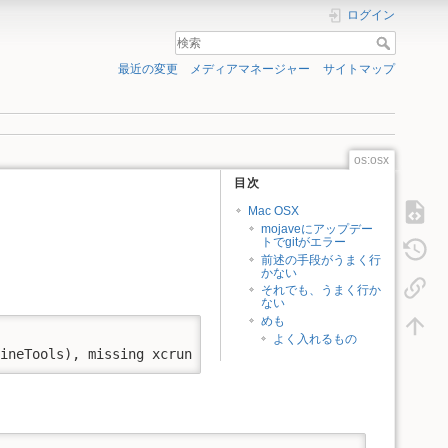
ログイン
最近の変更
メディアマネージャー
サイトマップ
os:osx
目次
Mac OSX
mojaveにアップデー
トでgitがエラー
前述の手段がうまく行
かない
それでも、うまく行か
ない
めも
よく入れるもの
LineTools), missing xcrun at:/Library/Developer/CommandL