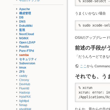
今日のトラブル
% xcode-select 
Apache
うまくいかない場合
構成管理
DB
DNS
% sudo xcode-se
DokuWiki
監視
NextCloud
OSXのアップグレー
NGiNX
Open LDAP
前述の手段が
Postfix
Pure-FTPd
samba
「だうんろーどできな
セキュリティ
Subversion
ここ
から Comman
tmux
ZFS
それでも、う
caddy
Chrony
DevHub
% xcrun

Fluentd
xcrun: error: in
Hadoop
/Applications/X
HylaFAX
lighttpd
Nmap
なんか、昔からの方のDi
phpIPAM