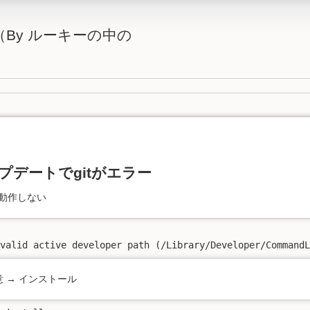
By ルーキーの中の
ップデートでgitがエラー
動作しない
nvalid active developer path (/Library/Developer/Command
意 → インストール