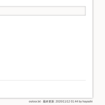
os/osx.txt
· 最終更新:
2020/11/12 01:44
by
hayashi