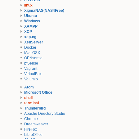
FreeBSD
linux
XigmaNAS(NAS4Free)
Ubuntu
Windows
XAMPP
XCP
xcp-ng
XenServer
Docker
Mac OSX
OPNsense
pfSense
Vagrant
VirtualBox
Volumio
Atom
Microsoft Office
shell
terminal
Thunderbird
Apache Directory Studio
Chrome
Dreamweaver
FireFox
LibreOffice