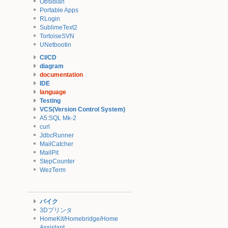
Obsidian
Portable Apps
RLogin
SublimeText2
TortoiseSVN
UNetbootin
CI/CD
diagram
documentation
IDE
language
Testing
VCS(Version Control System)
A5:SQL Mk-2
curl
JdbcRunner
MailCatcher
MailPit
StepCounter
WezTerm
バイク
3Dプリンタ
HomeKit/Homebridge/Home
Assistant