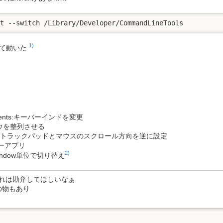
ct --switch /Library/Developer/CommandLineTools
1)
して動いた
Elements:キーバーインドを変更
ンドウを整列させる
verser:トラックパッドとマウスのスクロール方向を逆に設定
チャーアプリ
2)
h:Window単位で切り替え
れは勘弁してほしいなぁ
版の物もあり