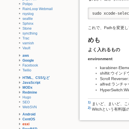
Polipo
RainLoop Webmail
sudo xcode-sele
rsyslog
seafile
Sphinx
これで、Pathを変更
Stone
syncthing
Trac
めも
varnish
Vault
よく入れるもの
aws
environment
Google
Facebook
karabiner-
Twilio
shiftit:ウイ
HTML、CSSなど
Scroll Re
JavaScript
alfred:ラン
MODx
HyperSwitc
Redmine
Hugo
SEO
1)
まいど、まいど、こ
WebSVN
2)
Witchという有料
Android
CentOS
esxi